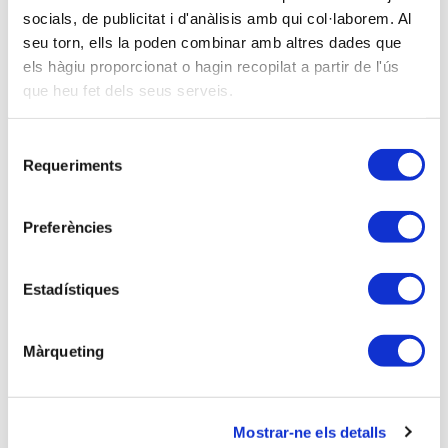
socials, de publicitat i d'anàlisis amb qui col·laborem. Al
30-06-2026 -
Aula formativa
seu torn, ells la poden combinar amb altres dades que
Balears - Seminari DECLARACIÓ DE L'IMPOST SOBRE
els hàgiu proporcionat o hagin recopilat a partir de l'ús
SOCIETATS 2025
Modalidad presencial y virtual | Inscripción de pago
que heu fet dels seus serveis.
3 hores lectives
Selecció
Requeriments
de
05-05-2026 -
Aula formativa
consentiment
Curs a través de Zoom CAMPANYA IRPF 2025
Modalidad virtual | Inscripción de pago
Preferències
6 hores lectives
Estadístiques
Anterior
Següent
Màrqueting
Mostrar-ne els detalls