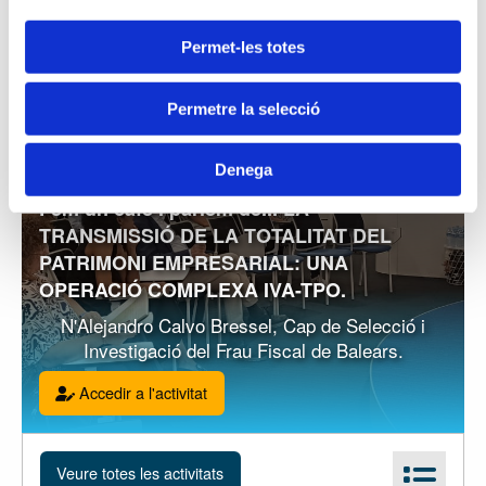
Permet-les totes
Permetre la selecció
22-09-2026 - Fem un cafè i parlem de...
Denega
Fem un cafè i parlem de... LA
TRANSMISSIÓ DE LA TOTALITAT DEL
PATRIMONI EMPRESARIAL: UNA
OPERACIÓ COMPLEXA IVA-TPO.
N'Alejandro Calvo Bressel, Cap de Selecció i
Investigació del Frau Fiscal de Balears.
Accedir a l'activitat