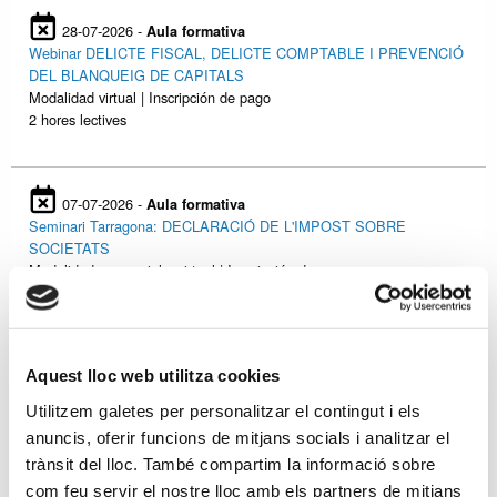
28-07-2026 -
Aula formativa
Webinar DELICTE FISCAL, DELICTE COMPTABLE I PREVENCIÓ
DEL BLANQUEIG DE CAPITALS
Modalidad virtual | Inscripción de pago
2 hores lectives
07-07-2026 -
Aula formativa
Seminari Tarragona: DECLARACIÓ DE L'IMPOST SOBRE
SOCIETATS
Modalidad presencial y virtual | Inscripción de pago
3 hores lectives
Aquest lloc web utilitza cookies
01-07-2026 -
Aula formativa
Lleida - DECLARACIÓ L'IMPOST SOBRE SOCIETATS 2025
Utilitzem galetes per personalitzar el contingut i els
Modalidad presencial y virtual | Inscripción de pago
anuncis, oferir funcions de mitjans socials i analitzar el
3 hores lectives
trànsit del lloc. També compartim la informació sobre
com feu servir el nostre lloc amb els partners de mitjans