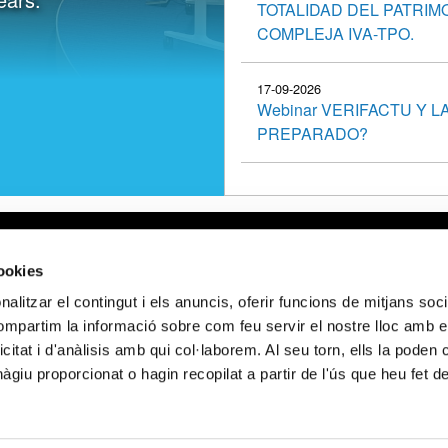
TOTALIDAD DEL PATRIM
COMPLEJA IVA-TPO.
17-09-2026
Webinar VERIFACTU Y 
PREPARADO?
gal
Webmail APttCB
Delegación Ba
cookies
 de privacidad
Delegación Ba
alitzar el contingut i els anuncis, oferir funcions de mitjans socia
 de cookies
Delegación Lle
compartim la informació sobre com feu servir el nostre lloc amb e
 de privacidad
Delegación Gi
icitat i d'anàlisis amb qui col·laborem. Al seu torn, ells la poden
 sociales
Delegación Ta
giu proporcionat o hagin recopilat a partir de l'ús que heu fet d
NCIADO POR LOS FONDOS NEXT GENERATION (EU) DEL MECANISMO 