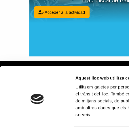
Acceder a la actividad
Aviso le
Aquest lloc web utilitza 
Política
Utilitzem galetes per person
Política
el trànsit del lloc. També 
Política
de mitjans socials, de publ
en redes
amb altres dades que els hà
PROGRAMA KIT DIGITAL COFINA
serveis.