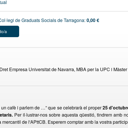
tual
ol·legi de Graduats Socials de Tarragona:
0,00 €
do/a
ret Empresa Universitat de Navarra, MBA per la UPC i Màster e
 un cafè i parlem de …” que se celebrarà el proper
25 d'octubr
etaris.
Per il·lustrar-nos sobre aquesta qüestió, tindrem amb n
a mercantil de l'APttCB. Esperem comptar amb la vostra particip