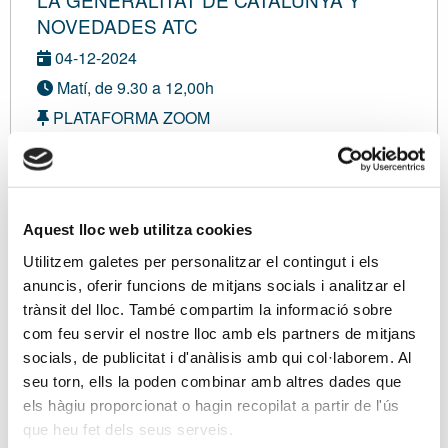
NOVEDADES ATC
04-12-2024
Matí, de 9.30 a 12,00h
PLATAFORMA ZOOM
Con inscripción gratuita
Modalidad virtual
Aquest lloc web utilitza cookies
Inscripción gratuita:
0,00 €
Utilitzem galetes per personalitzar el contingut i els
Soy asociado/a
anuncis, oferir funcions de mitjans socials i analitzar el
trànsit del lloc. També compartim la informació sobre
com feu servir el nostre lloc amb els partners de mitjans
Inscripción VIRTUAL
socials, de publicitat i d'anàlisis amb qui col·laborem. Al
seu torn, ells la poden combinar amb altres dades que
els hàgiu proporcionat o hagin recopilat a partir de l'ús
Ponentes
que heu fet dels seus serveis.