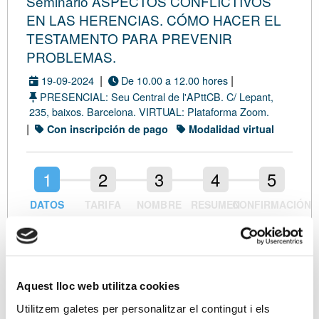
Seminario ASPECTOS CONFLICTIVOS
EN LAS HERENCIAS. CÓMO HACER EL
TESTAMENTO PARA PREVENIR
PROBLEMAS.
|
|
19-09-2024
De 10.00 a 12.00 hores
PRESENCIAL: Seu Central de l'APttCB. C/ Lepant,
235, baixos. Barcelona. VIRTUAL: Plataforma Zoom.
|
Con inscripción de pago
Modalidad virtual
DATOS
TARIFA
NOMBRE
RESUMEN
CONFIRMACIÓN
ASISTENTES
Datos de contacto
Nombre (*)
Aquest lloc web utilitza cookies
Utilitzem galetes per personalitzar el contingut i els