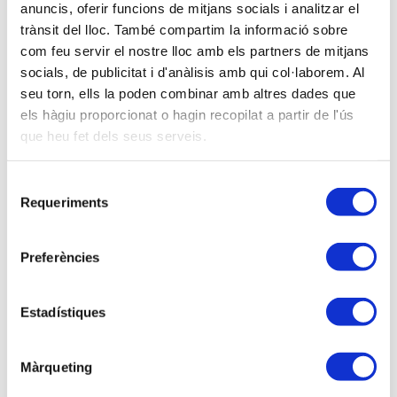
Empresa
anuncis, oferir funcions de mitjans socials i analitzar el
trànsit del lloc. També compartim la informació sobre
com feu servir el nostre lloc amb els partners de mitjans
NIF
socials, de publicitat i d'anàlisis amb qui col·laborem. Al
seu torn, ells la poden combinar amb altres dades que
els hàgiu proporcionat o hagin recopilat a partir de l'ús
que heu fet dels seus serveis.
Email (*)
Selecció
Requeriments
de
Debe informarse únicamente un solo email para la
consentiment
inscripción
Preferències
Dirección
Estadístiques
Población
Màrqueting