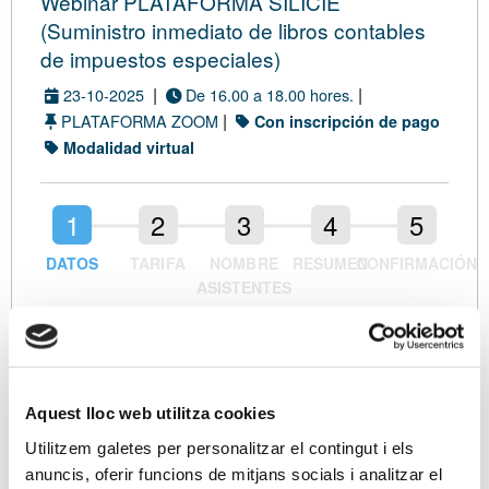
Webinar PLATAFORMA SILICIE
(Suministro inmediato de libros contables
de impuestos especiales)
|
|
23-10-2025
De 16.00 a 18.00 hores.
|
PLATAFORMA ZOOM
Con inscripción de pago
Modalidad virtual
DATOS
TARIFA
NOMBRE
RESUMEN
CONFIRMACIÓN
ASISTENTES
Datos de contacto
Nombre (*)
Aquest lloc web utilitza cookies
Empresa
Utilitzem galetes per personalitzar el contingut i els
anuncis, oferir funcions de mitjans socials i analitzar el