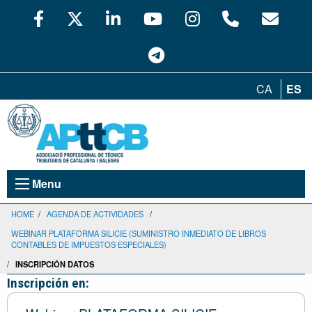
CA
ES
Menu
HOME
/
AGENDA DE ACTIVIDADES
/
WEBINAR PLATAFORMA SILICIE (SUMINISTRO INMEDIATO DE LIBROS
CONTABLES DE IMPUESTOS ESPECIALES)
/
INSCRIPCIÓN DATOS
Inscripción en: