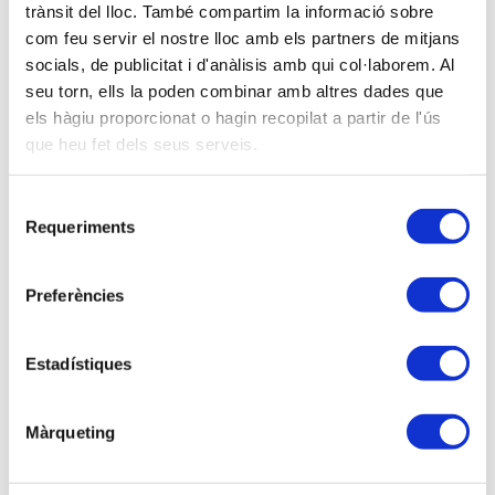
trànsit del lloc. També compartim la informació sobre
com feu servir el nostre lloc amb els partners de mitjans
NIF
socials, de publicitat i d'anàlisis amb qui col·laborem. Al
seu torn, ells la poden combinar amb altres dades que
els hàgiu proporcionat o hagin recopilat a partir de l'ús
Email (*)
que heu fet dels seus serveis.
Selecció
Debe informarse únicamente un solo email para la
Requeriments
de
inscripción
consentiment
Dirección
Preferències
Estadístiques
Población
Màrqueting
C.P.