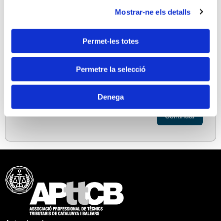
Mostrar-ne els detalls
Móvil (*) (1)
Permet-les totes
(*) Campos obligatorios.
Permetre la selecció
(1) Para recibir alertas y notificaciones de las
inscripciones de actas de formación y otros
Denega
contenidos de la Web.
Continuar