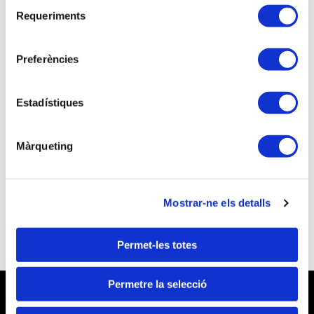
Selecció
Requeriments
de
consentiment
Preferències
Si no eres asociado/a continúa el proceso de
inscripción como visitante
Estadístiques
NO soy associado/a
¿Quieres asociarte y beneficiarte de unas
Màrqueting
mejores tarifas a las inscripciones a las
actividades formativas?
Quiero ser Técnico Tributario
Mostrar-ne els detalls
Permet-les totes
Permetre la selecció