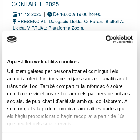
CONTABLE 2025
|
|
11-12-2025
De 16.00 a 19.00 hores.
PRESENCIAL: Delegació Lleida. C/ Pallars, 6 altell A.
Lleida. VIRTUAL: Plataforma Zoom.
|
Con inscripción de pago
Modalidad presencial
Aquest lloc web utilitza cookies
Utilitzem galetes per personalitzar el contingut i els
DATOS
TARIFA
ASISTENTES
RESUMEN
CONFIRMACIÓN
anuncis, oferir funcions de mitjans socials i analitzar el
trànsit del lloc. També compartim la informació sobre
com feu servir el nostre lloc amb els partners de mitjans
Eres asociado/a?
socials, de publicitat i d'anàlisis amb qui col·laborem. Al
Si ya eres asociado/a, tus datos de contacto se
seu torn, ells la poden combinar amb altres dades que
cargarán directamente en el proceso de
els hàgiu proporcionat o hagin recopilat a partir de l'ús
inscripción desde su ficha. Además, te
que heu fet dels seus serveis.
beneficiarás de unas tarifas especiales.
Soy asociado/a