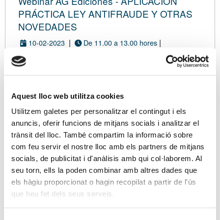
Webinar AG Ediciones - APLICACIÓN
PRÁCTICA LEY ANTIFRAUDE Y OTRAS
NOVEDADES
|
|
10-02-2023
De 11.00 a 13.00 hores
|
PLATAFORMA ZOOM
Con inscripción de pago
Modalidad virtual
Aquest lloc web utilitza cookies
Utilitzem galetes per personalitzar el contingut i els
DATOS
TARIFA
ASISTENTES
RESUMEN
CONFIRMACIÓN
anuncis, oferir funcions de mitjans socials i analitzar el
trànsit del lloc. També compartim la informació sobre
com feu servir el nostre lloc amb els partners de mitjans
Eres asociado/a?
socials, de publicitat i d'anàlisis amb qui col·laborem. Al
Si ya eres asociado/a, tus datos de contacto se
seu torn, ells la poden combinar amb altres dades que
cargarán directamente en el proceso de
els hàgiu proporcionat o hagin recopilat a partir de l'ús
inscripción desde su ficha. Además, te
que heu fet dels seus serveis.
beneficiarás de unas tarifas especiales.
Soy asociado/a