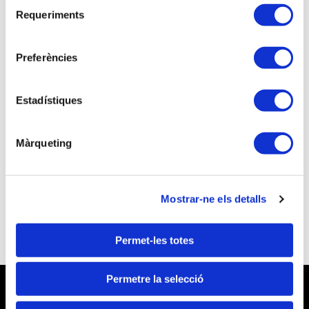
Selecció
Requeriments
de
consentiment
Preferències
Si no eres asociado/a continúa el proceso de
inscripción como visitante
Estadístiques
NO soy associado/a
¿Quieres asociarte y beneficiarte de unas
Màrqueting
mejores tarifas a las inscripciones a las
actividades formativas?
Quiero ser Técnico Tributario
Mostrar-ne els detalls
Permet-les totes
Permetre la selecció