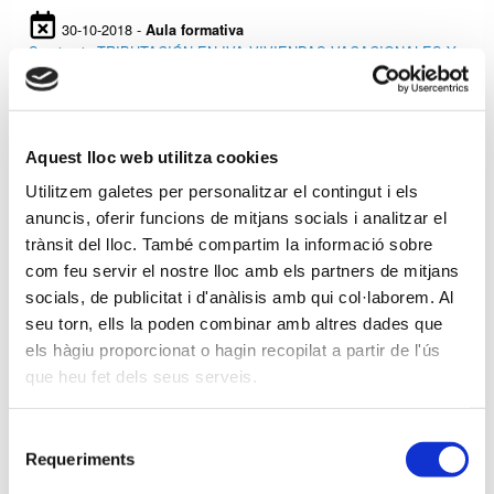
30-10-2018 -
Aula formativa
Seminario TRIBUTACIÓN EN IVA VIVIENDAS VACACIONALES Y
DEDUCIBILIDAD IVA SOPORTADO - Ibiza
30-10-2018 -
Aquest lloc web utilitza cookies
Aula formativa
Seminario ACTUALIZACIÓN EN EL IVA. Consultas, sentencias y
Utilitzem galetes per personalitzar el contingut i els
resoluciones - Barcelona
anuncis, oferir funcions de mitjans socials i analitzar el
trànsit del lloc. També compartim la informació sobre
com feu servir el nostre lloc amb els partners de mitjans
26-10-2018 -
Aula formativa
socials, de publicitat i d'anàlisis amb qui col·laborem. Al
Aula Informática - CURSO OUTLOOK - Barcelona
seu torn, ells la poden combinar amb altres dades que
5 horas lectivas
els hàgiu proporcionat o hagin recopilat a partir de l'ús
que heu fet dels seus serveis.
Anterior
Siguiente
Selecció
Requeriments
de
consentiment