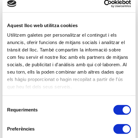
17-12-2014 -
Aula formativa
Seminario CIERRE FISCAL - Girona
Aquest lloc web utilitza cookies
Utilitzem galetes per personalitzar el contingut i els
anuncis, oferir funcions de mitjans socials i analitzar el
16-12-2014 -
Aula formativa
trànsit del lloc. També compartim la informació sobre
Seminario CIERRE FISCAL - Lleida
com feu servir el nostre lloc amb els partners de mitjans
socials, de publicitat i d'anàlisis amb qui col·laborem. Al
seu torn, ells la poden combinar amb altres dades que
Anterior
Siguiente
els hàgiu proporcionat o hagin recopilat a partir de l'ús
que heu fet dels seus serveis.
Selecció
Requeriments
de
consentiment
Preferències