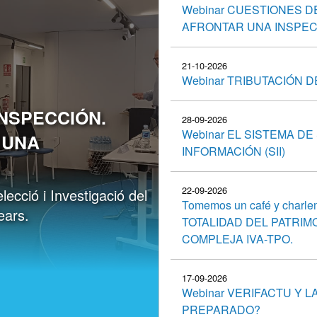
Webinar CUESTIONES D
AFRONTAR UNA INSPEC
21-10-2026
Webinar TRIBUTACIÓN 
INSPECCIÓN.
28-09-2026
Webinar EL SISTEMA DE
 UNA
INFORMACIÓN (SII)
22-09-2026
ecció i Investigació del
Tomemos un café y charl
ears.
TOTALIDAD DEL PATRIM
COMPLEJA IVA-TPO.
17-09-2026
Webinar VERIFACTU Y 
PREPARADO?