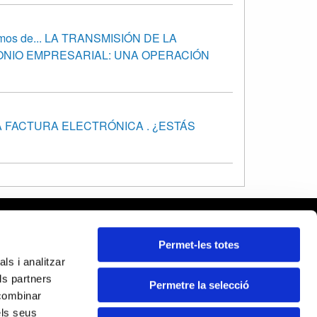
emos de... LA TRANSMISIÓN DE LA
ONIO EMPRESARIAL: UNA OPERACIÓN
LA FACTURA ELECTRÓNICA . ¿ESTÁS
rcelona
Permet-les totes
leares
ls i analitzar
ida
ls partners
rona
Permetre la selecció
Certificados:
 combinar
rragona
els seus