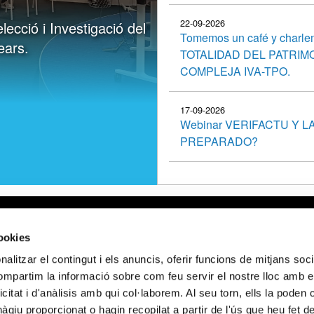
22-09-2026
ecció i Investigació del
Tomemos un café y charl
ears.
TOTALIDAD DEL PATRIM
COMPLEJA IVA-TPO.
17-09-2026
Webinar VERIFACTU Y 
PREPARADO?
gal
Webmail APttCB
Delegación Ba
cookies
 de privacidad
Delegación Ba
alitzar el contingut i els anuncis, oferir funcions de mitjans socia
 de cookies
Delegación Lle
compartim la informació sobre com feu servir el nostre lloc amb e
 de privacidad
Delegación Gi
icitat i d'anàlisis amb qui col·laborem. Al seu torn, ells la poden
 sociales
Delegación Ta
giu proporcionat o hagin recopilat a partir de l'ús que heu fet d