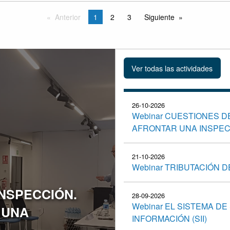
Anterior
1
2
3
Siguiente
26-10-2026
Webinar CUESTIONES D
AFRONTAR UNA INSPEC
21-10-2026
Webinar TRIBUTACIÓN 
INSPECCIÓN.
28-09-2026
Webinar EL SISTEMA DE
 UNA
INFORMACIÓN (SII)