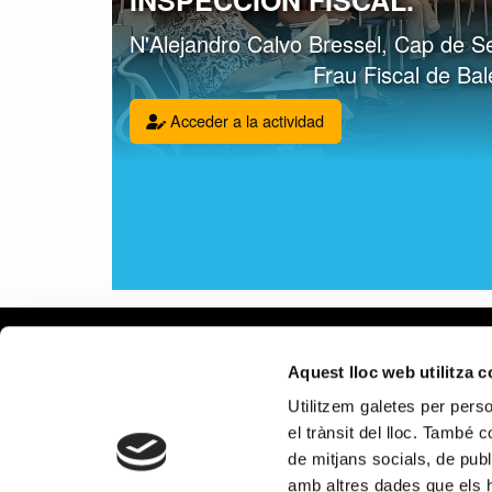
INSPECCIÓN FISCAL.
N'Alejandro Calvo Bressel, Cap de Sel
Frau Fiscal de Bal
Acceder a la actividad
Aviso le
Aquest lloc web utilitza 
Política
Utilitzem galetes per person
Política
el trànsit del lloc. També 
Política
de mitjans socials, de publ
en redes
amb altres dades que els hà