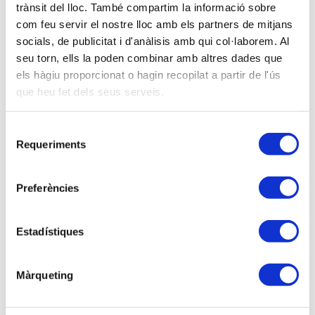
trànsit del lloc. També compartim la informació sobre
com feu servir el nostre lloc amb els partners de mitjans
socials, de publicitat i d'anàlisis amb qui col·laborem. Al
28-10-2025 -
Aula formativa
seu torn, ells la poden combinar amb altres dades que
Seminario GANANCIAS Y PÉRDIDAS PATRIMONIALES EN EL
els hàgiu proporcionat o hagin recopilat a partir de l'ús
IRPF
Modalidad presencial y virtual | Inscripción de pago
que heu fet dels seus serveis.
4 horas lectivas
Selecció
Requeriments
de
27-10-2025 -
Aula formativa
consentiment
Webinar CREACIÓN DE SOCIEDADES HOLDING COMO MEDIO
DE ORGANIZACIÓN DE LA ACTIVIDAD ECONÓMICA MÁS
Preferències
EFICIENTE
Modalidad virtual | Inscripción de pago
3 horas lectivas
Estadístiques
Màrqueting
Anterior
Siguiente