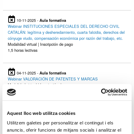
10-11-2025 -
Aula formativa
Webinar INSTITUCIONES ESPECIALES DEL DERECHO CIVIL
CATALÁN: legítima y desheredamiento, cuarta falcidia, derechos del
cónyuge viudo, compensación económica por razón del trabajo, etc.
Modalidad virtual | Inscripción de pago
1,5 horas lectivas
04-11-2025 -
Aula formativa
Webinar VALORACIÓN DE PATENTES Y MARCAS
Modalidad virtual | Inscripción de pago
1 horas lectivas
Aquest lloc web utilitza cookies
29-10-2025 -
Aula formativa
Ciclo Formativo sobre COOPERATIVAS
Utilitzem galetes per personalitzar el contingut i els
Modalidad virtual | Sin Inscripción
anuncis, oferir funcions de mitjans socials i analitzar el
9,5 horas lectivas