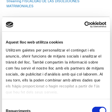
Streaming FISCALIDAD DE LAS DISOLUCIONES
MATRIMONIALES
20-05-2021 -
Aula formativa
Streaming PROTOCOLOS FAMILIARES Y PACTOS
PARASOCIETARIOS
Aquest lloc web utilitza cookies
Utilitzem galetes per personalitzar el contingut i els
19-05-2021 -
Aula formativa
anuncis, oferir funcions de mitjans socials i analitzar el
Streaming ACTUACIÓN DE LA INSPECCIÓN DE TRABAJO Y
trànsit del lloc. També compartim la informació sobre
SEGURIDAD SOCIAL EN LOS ERTES COVID-19.
com feu servir el nostre lloc amb els partners de mitjans
socials, de publicitat i d'anàlisis amb qui col·laborem. Al
seu torn, ells la poden combinar amb altres dades que
13-05-2021 -
Aula formativa
els hàgiu proporcionat o hagin recopilat a partir de l'ús
Tomemos un café largo y charlemos de... INSOLVENCIAS EN IVA
que heu fet dels seus serveis.
Selecció
Anterior
Siguiente
Requeriments
de