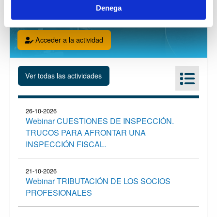
N'Alejandro Calvo Bressel, Cap de Selecció i
Denega
Investigació del Frau Fiscal de Balears.
Acceder a la actividad
26-10-2026
Webinar CUESTIONES DE INSPECCIÓN.
TRUCOS PARA AFRONTAR UNA
INSPECCIÓN FISCAL.
21-10-2026
Webinar TRIBUTACIÓN DE LOS SOCIOS
PROFESIONALES