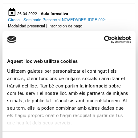
26-04-2022 -
Aula formativa
Girona - Seminario Presencial NOVEDADES IRPF 2021
Modalidad presencial | Inscripción de pago
21-04-2022 -
Aula formativa
Barcelona - Seminario REVISIÓN ANALÍTICA DE LOS ESTADOS
Aquest lloc web utilitza cookies
FINANCIEROS
Modalidad presencial | Inscripción de pago
Utilitzem galetes per personalitzar el contingut i els
anuncis, oferir funcions de mitjans socials i analitzar el
trànsit del lloc. També compartim la informació sobre
21-04-2022 -
Aula formativa
com feu servir el nostre lloc amb els partners de mitjans
Webinar REVISIÓN ANALÍTICA DE LOS ESTADOS FINANCIEROS
socials, de publicitat i d'anàlisis amb qui col·laborem. Al
seu torn, ells la poden combinar amb altres dades que
els hàgiu proporcionat o hagin recopilat a partir de l'ús
06-04-2022 -
Aula formativa
que heu fet dels seus serveis.
Lleida - Curso Presencial NOVEDADES IRPF 2021