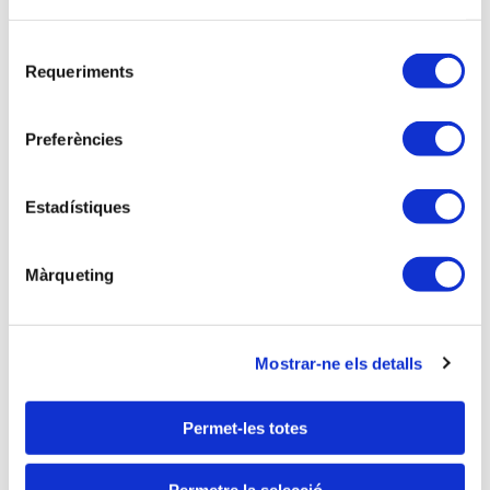
FÍSICAS
Modalidad virtual | Inscripción de pago
9 horas lectivas
Selecció
Requeriments
de
consentiment
Anterior
Siguiente
Preferències
Estadístiques
Màrqueting
Mostrar-ne els detalls
Permet-les totes
Permetre la selecció