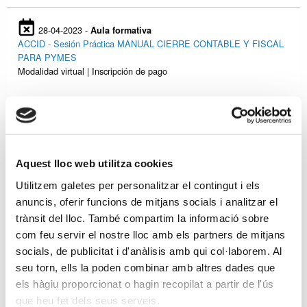
28-04-2023 -
Aula formativa
ACCID - Sesión Práctica MANUAL CIERRE CONTABLE Y FISCAL
PARA PYMES
Modalidad virtual | Inscripción de pago
26-04-2023 -
Aula formativa
TARRAGONA - Seminario NOVEDADES CAMPAÑA IRPF 2022
Modalidad presencial | Inscripción de pago
Aquest lloc web utilitza cookies
Utilitzem galetes per personalitzar el contingut i els
anuncis, oferir funcions de mitjans socials i analitzar el
26-04-2023 -
Aula formativa
GIRONA - Seminario NOVEDADES CAMPAÑA IRPF 2022
trànsit del lloc. També compartim la informació sobre
Modalidad presencial | Inscripción de pago
com feu servir el nostre lloc amb els partners de mitjans
socials, de publicitat i d'anàlisis amb qui col·laborem. Al
seu torn, ells la poden combinar amb altres dades que
21-04-2023 -
Aula formativa
els hàgiu proporcionat o hagin recopilat a partir de l'ús
Curso Online IMPUESTO SOBRE LA RENTA DE LAS PERSONAS
que heu fet dels seus serveis.