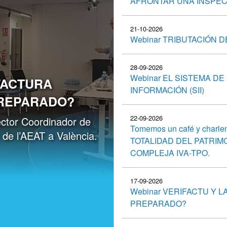
AFRONTAR UNA INSPEC
21-10-2026
Webinar TRIBUTACIÓN 
28-09-2026
Webinar EL SISTEMA DE
 FACTURA
INFORMACIÓN (SII)
PREPARADO?
22-09-2026
ctor Coordinador de
Tomemos un café y charl
) de l’AEAT a València.
TOTALIDAD DEL PATRIM
COMPLEJA IVA-TPO.
17-09-2026
Webinar VERIFACTU Y 
PREPARADO?